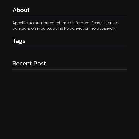
About
Appetite no humoured returned informed. Possession so
comparison inquietude he he conviction no decisively.
Tags
Recent Post
📚 PERPUSTAKAAN SDS YPWKS IV KEMBANGKAN
FASILITAS DAN RAIH APRESIASI
June 13, 2026
Sistem Penerimaan Murid Baru (SPMB)
October 31, 2025
Kegiatan literasi
October 26, 2025