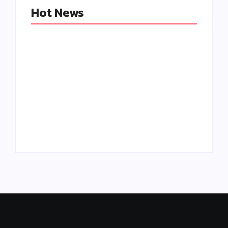
Hot News
Kegiatan literasi
By
Adminsdsnypks04