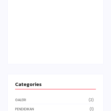
📚 PERPUSTAKAAN SDS YPWKS IV
KEMBANGKAN FASILITAS DAN RAIH APRESIASI
June 13, 2026
Sistem Penerimaan Murid Baru (SPMB)
October 31, 2025
Kegiatan literasi
October 26, 2025
Categories
GALERI
(2)
PENDIDIKAN
(1)