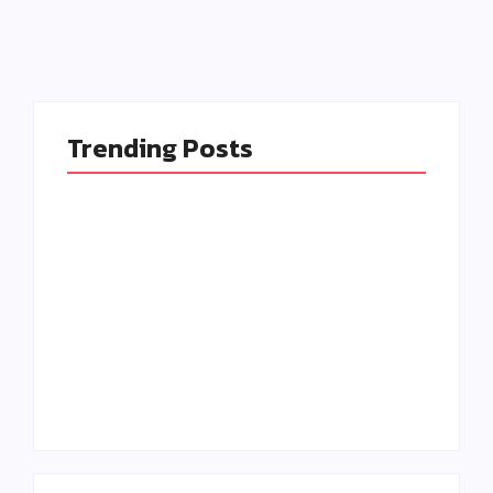
Trending Posts
📚 PERPUSTAKAAN
SDS YPWKS IV
KEMBANGKAN
FASILITAS DAN
Sistem Penerimaan
RAIH APRESIASI
Murid Baru (SPMB)
By
Hana Luthfiyah
By
Hana Luthfiyah