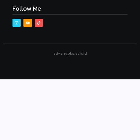
Follow Me
sd-snypks.sch.id